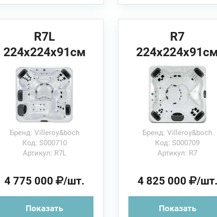
R7L
R7
224x224x91см
224x224x91с
Villeroy&Boch
Villeroy&Boch
Спа бассейн
Спа бассейн
Бренд: Villeroy&boch
Бренд: Villeroy&boch
Код: S000710
Код: S000709
Артикул: R7L
Артикул: R7
4 775 000
/шт.
4 825 000
/шт
Показать
Показать