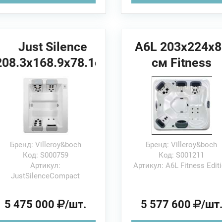
Just Silence
A6L 203x224x8
208.3x168.9x78.1см
см Fitness
Compact
Edition
Villeroy&Boch Спа
Villeroy&Boch
бассейн
Спа бассейн
Бренд: Villeroy&boch
Бренд: Villeroy&boch
Код: S000759
Код: S001211
Артикул:
Артикул: A6L Fitness Edit
JustSilenceCompact
5 475 000
/шт.
5 577 600
/шт