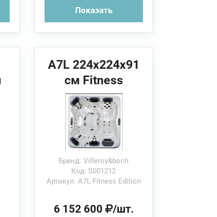
Показать
A7L 224x224x91
м
см Fitness
Edition
Villeroy&Boch
Спа бассейн
Бренд: Villeroy&boch
Код: S001212
Артикул: A7L Fitness Edition
.
6 152 600
/шт.