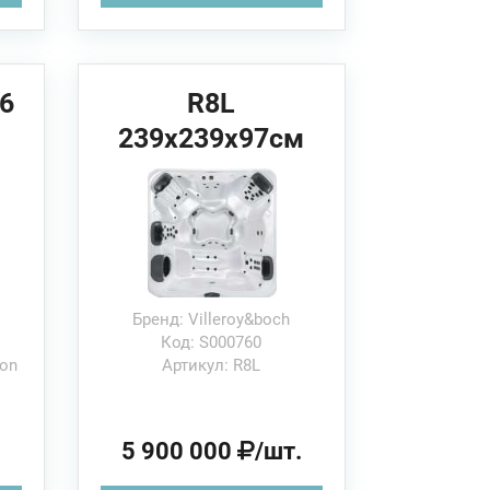
6
R8L
239x239x97см
Villeroy&Boch
Спа бассейн
Бренд: Villeroy&boch
Код: S000760
ion
Артикул: R8L
.
5 900 000
/шт.