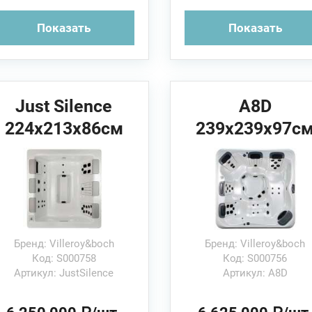
Показать
Показать
Just Silence
A8D
224x213x86см
239x239x97с
Villeroy&Boch
Villeroy&Boch
Спа бассейн
Спа бассейн
Бренд: Villeroy&boch
Бренд: Villeroy&boch
Код: S000758
Код: S000756
Артикул: JustSilence
Артикул: A8D