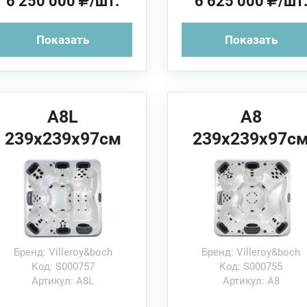
6 250 000
/шт.
6 625 000
/шт
Показать
Показать
A8L
A8
239x239x97см
239x239x97с
Villeroy&Boch
Villeroy&Boch
Спа бассейн
Спа бассейн
Бренд: Villeroy&boch
Бренд: Villeroy&boch
Код: S000757
Код: S000755
Артикул: A8L
Артикул: A8