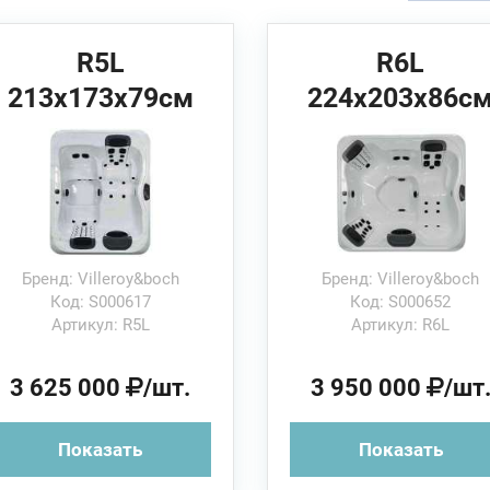
R5L
R6L
213x173x79см
224x203x86с
Villeroy&Boch
Villeroy&Boch
Спа бассейн
Спа бассейн
Бренд: Villeroy&boch
Бренд: Villeroy&boch
Код: S000617
Код: S000652
Артикул: R5L
Артикул: R6L
3 625 000
/шт.
3 950 000
/шт
Показать
Показать