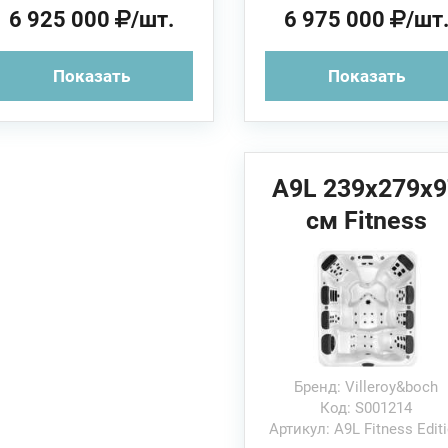
6 925 000
/шт.
6 975 000
/шт
Показать
Показать
A9L 239x279x9
см Fitness
Edition
Villeroy&Boch
Спа бассейн
Бренд: Villeroy&boch
Код: S001214
Артикул: A9L Fitness Edit