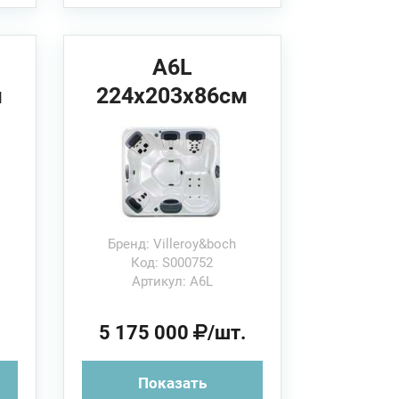
A6L
м
224x203x86см
Villeroy&Boch
Спа бассейн
Бренд: Villeroy&boch
Код: S000752
Артикул: A6L
.
5 175 000
/шт.
Показать