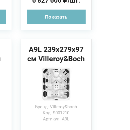
.
6 827 600
/шт.
Показать
A9L 239x279х97
м
см Villeroy&Boch
Спа бассейн
Бренд: Villeroy&boch
Код: S001210
Артикул: A9L