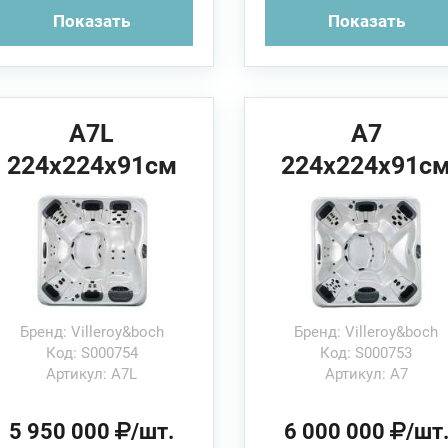
Показать
Показать
A7L
A7
224x224x91см
224x224x91с
Villeroy&Boch
Villeroy&Boch
Спа бассейн
Спа бассейн
Бренд: Villeroy&boch
Бренд: Villeroy&boch
Код: S000754
Код: S000753
Артикул: A7L
Артикул: A7
5 950 000
/шт.
6 000 000
/шт