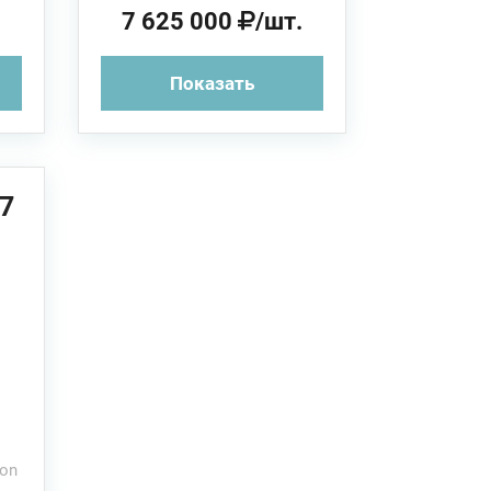
.
7 625 000
/шт.
Показать
7
ion