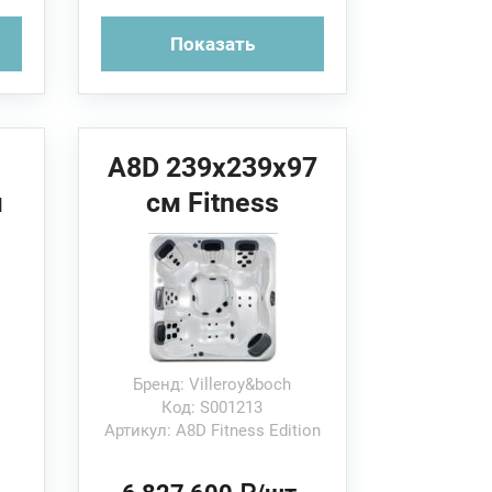
Показать
A8D 239x239x97
м
см Fitness
Edition
Villeroy&Boch
Спа бассейн
Бренд: Villeroy&boch
Код: S001213
Артикул: A8D Fitness Edition