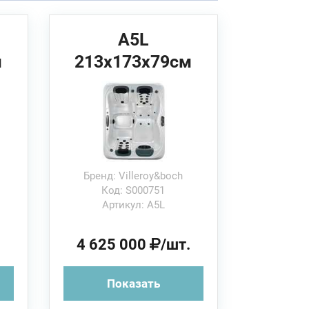
A5L
м
213x173x79см
Спа бассейн
Villeroy&Boch
Бренд: Villeroy&boch
Код: S000751
Артикул: A5L
.
4 625 000
/шт.
Показать