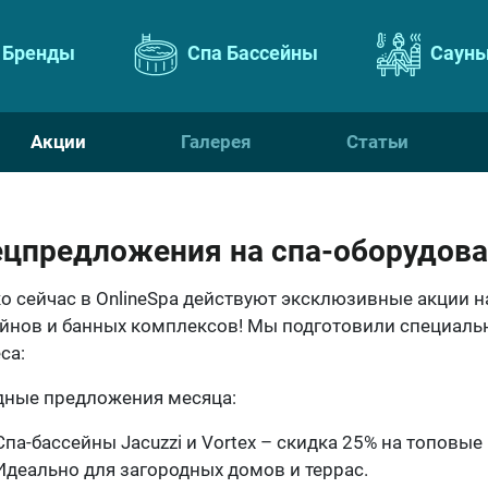
Бренды
Спа Бассейны
Сауны
Акции
Галерея
Статьи
цпредложения на спа-оборудова
о сейчас в OnlineSpa действуют эксклюзивные акции н
йнов и банных комплексов! Мы подготовили специальн
са:
дные предложения месяца:
Спа-бассейны Jacuzzi и Vortex – скидка 25% на топовы
Идеально для загородных домов и террас.