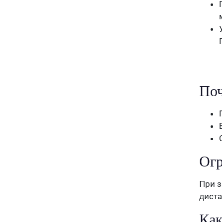
Поч
Огр
При з
диста
Как