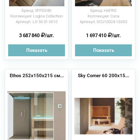
Бренд: EFFEGIBI
Бренд: HAFRO
Коллекция: Logica Collection
Коллекция: Cuna
Артикул: LO 50 01 0010
Артикул: SCU10024-1S003
3 687 840
/шт.
1 697 410
/шт.
Показать
Показать
Ethos 252x150x215 см...
Sky Corner 60 200x15...