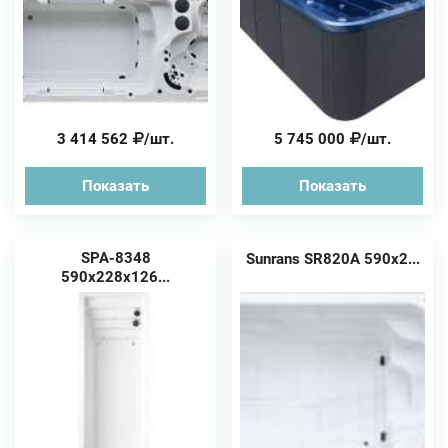
3 414 562
/шт.
5 745 000
/шт.
Показать
Показать
SPA-8348
Sunrans SR820A 590х2...
590х228х126...