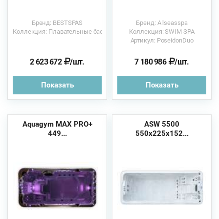
Бренд: BESTSPAS
Бренд: Allseasspa
Коллекция: Плавательные бассейны
Коллекция: SWIM SPA
Артикул: PoseidonDuo
2 623 672
/шт.
7 180 986
/шт.
Показать
Показать
Aquagym MAX PRO+
ASW 5500
449...
550x225x152...