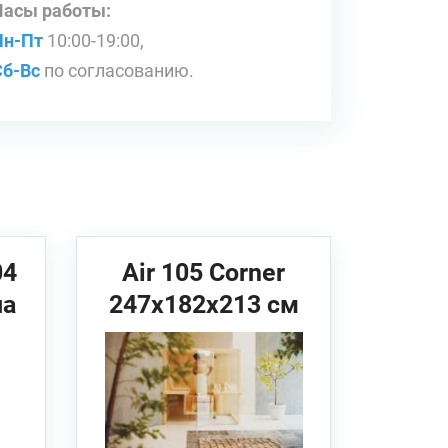
Часы работы:
Пн-Пт
10:00-19:00,
Сб-Вс
по согласованию.
04
Air 105 Corner
на
247x182x213 см
EFFEGIBI Сауна