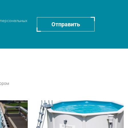
 персональных
Отправить
бором