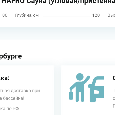
м HAFRO Сауна (угловая/пристенна
180
Глубина, см
120
Выс
рбурге
ка:
тная доставка при
е бассейна!
ка по РФ