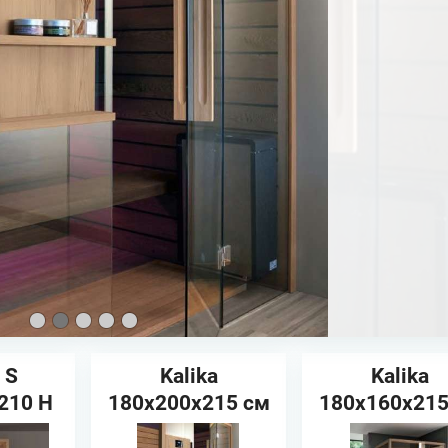
 S
Kalika
Kalika
210 H
180x200x215 см
180x160x215
UZZI
HAFRO Сауна (в
HAFRO Сауна