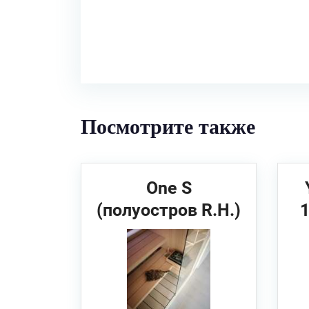
Посмотрите также
One S
(полуостров R.H.)
214х171х226 см
EFFEGIBI Сауна