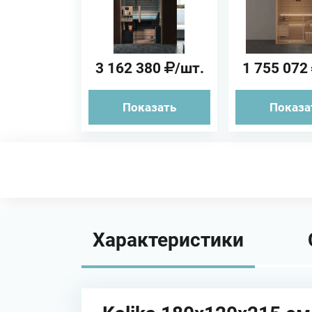
(угловая/
WELLNESS
пристенная)
3 162 380
/шт.
1 755 072
Показать
Показа
Характеристики