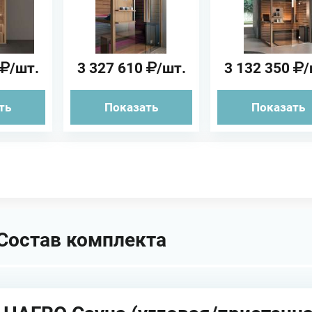
 Сауна
нишу)
нишу)
/шт.
3 327 610
/шт.
3 132 350
/
ть
Показать
Показать
Состав комплекта