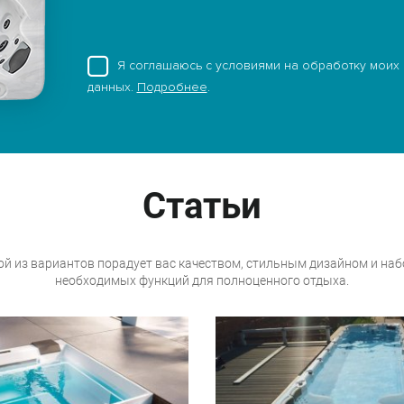
Я соглашаюсь с условиями на обработку моих
данных.
Подробнее
.
Статьи
й из вариантов порадует вас качеством, стильным дизайном и на
необходимых функций для полноценного отдыха.