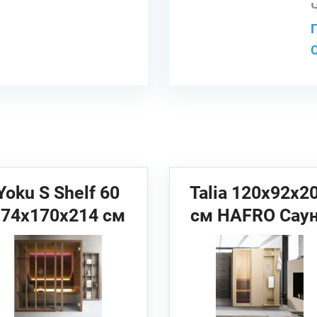
Yoku S Shelf 60
Talia 120x92x2
174x170x214 см
см HAFRO Сау
EFFEGIBI Био-
(угловая/
сауна
пристенная/в
нишу)