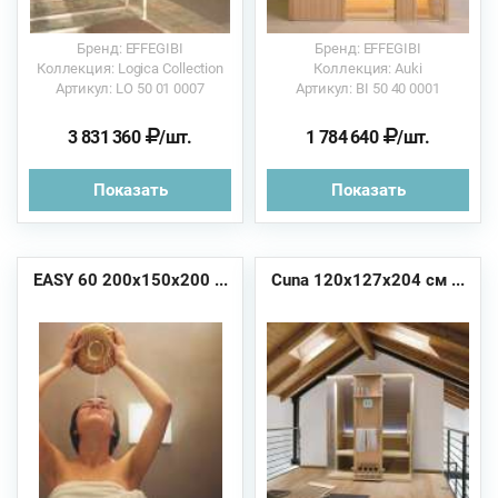
Бренд: EFFEGIBI
Бренд: EFFEGIBI
Коллекция: Logica Collection
Коллекция: Auki
Артикул: LO 50 01 0007
Артикул: BI 50 40 0001
3 831 360
/шт.
1 784 640
/шт.
Показать
Показать
EASY 60 200x150x200 ...
Cuna 120x127x204 см ...