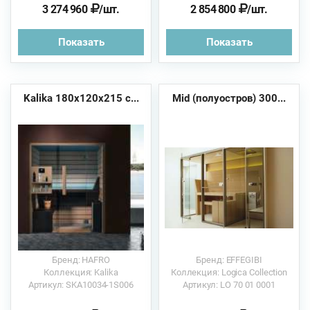
3 274 960
/шт.
2 854 800
/шт.
Показать
Показать
Kalika 180x120x215 с...
Mid (полуостров) 300...
Бренд: HAFRO
Бренд: EFFEGIBI
Коллекция: Kalika
Коллекция: Logica Collection
Артикул: SKA10034-1S006
Артикул: LO 70 01 0001