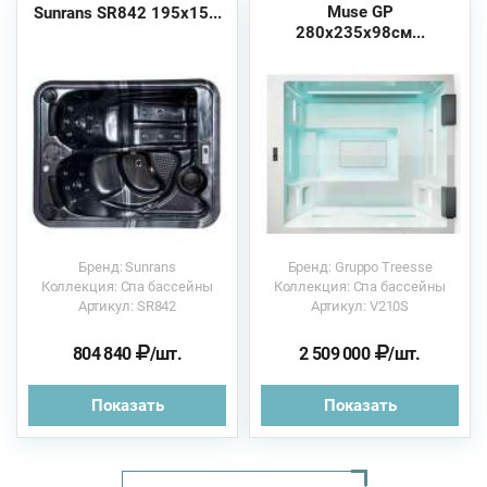
Muse GP
Sunrans SR842 195х15...
280x235x98см...
Бренд: Sunrans
Бренд: Gruppo Treesse
Коллекция: Спа бассейны
Коллекция: Спа бассейны
Артикул: SR842
Артикул: V210S
804 840
/шт.
2 509 000
/шт.
Показать
Показать