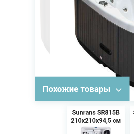
Похожие товары
Sunrans SR815B
210х210х94,5 см
Спа бассейн