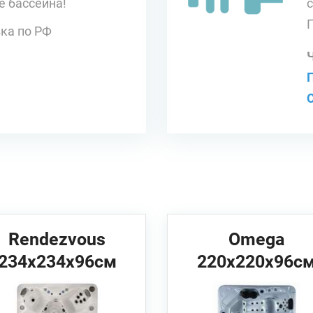
е бассейна!
ка по РФ
Rendezvous
Omega
234x234x96см
220х220х96с
Vita Spa Спа
JNJ Spas Спа
бассейн
бассейн