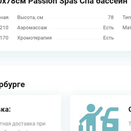
0х78см Passion Spas Спа бассейн
нная
Высота, см
78
Тип
210
Аэромассаж
Есть
Ма
170
Хромотерапия
Есть
рбурге
ка:
тная доставка при