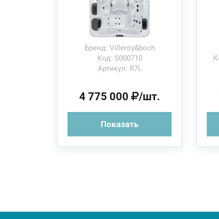
Бренд: Villeroy&boch
Код: S000710
К
Артикул: R7L
4 775 000
/шт.
Показать
Hydra 380х250см
Aquaviaspa Спа