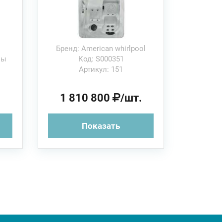
Бренд: American whirlpool
ны
Код: S000351
Артикул: 151
.
1 810 800
/шт.
Показать
VICTORIA Ø
м
249х108 см