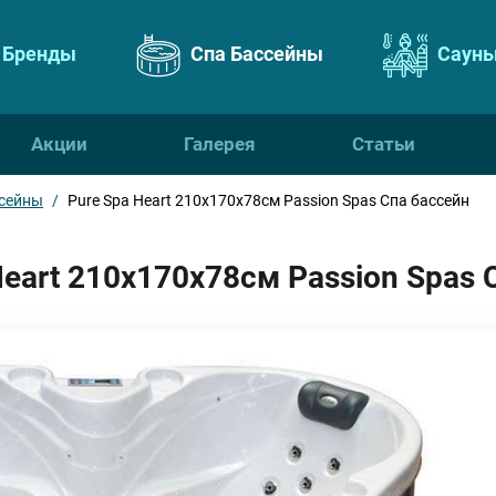
Бренды
Спа Бассейны
Сауны
Акции
Галерея
Статьи
сейны
/
Pure Spa Heart 210х170х78см Passion Spas Спа бассейн
eart 210х170х78см Passion Spas 