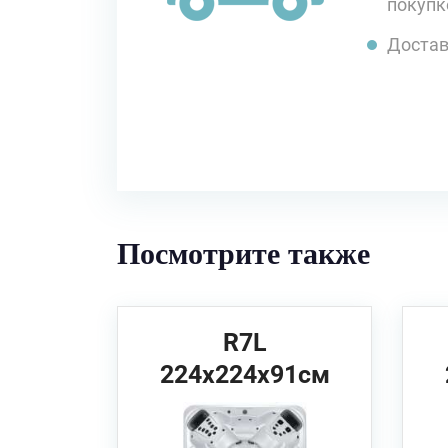
покупк
Достав
Посмотрите также
R7L
224x224x91см
Villeroy&Boch Спа
бассейн