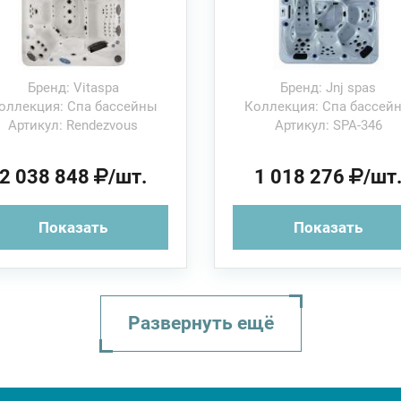
Бренд: Vitaspa
Бренд: Jnj spas
оллекция: Спа бассейны
Коллекция: Спа бассей
Артикул: Rendezvous
Артикул: SPA-346
2 038 848
/шт.
1 018 276
/шт
Показать
Показать
Развернуть ещё
Спа бассейн
J-315
Dimension One
193х168х81с