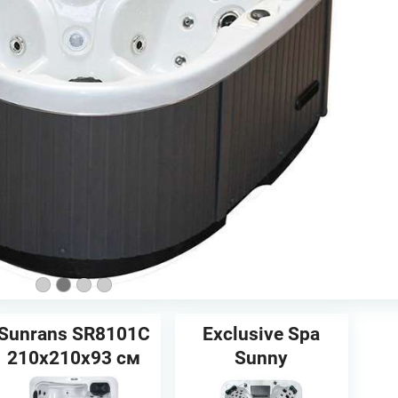
Sunrans SR8101C
Exclusive Spa
210х210х93 см
Sunny
Спа бассейн
228х228х95см