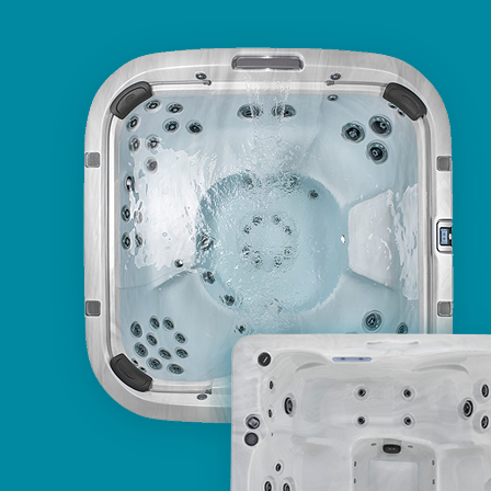
бассейн
Бренд: Aquavia
Б
Коллекция: Спа бассейны
Артикул: 43598
5 147 400
/шт.
Показать