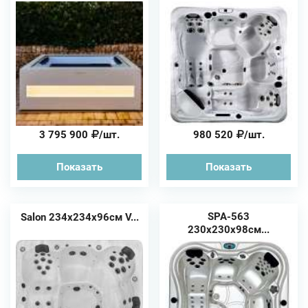
3 795 900
/шт.
980 520
/шт.
Показать
Показать
SPA-563
Salon 234x234x96см V...
230х230х98см...