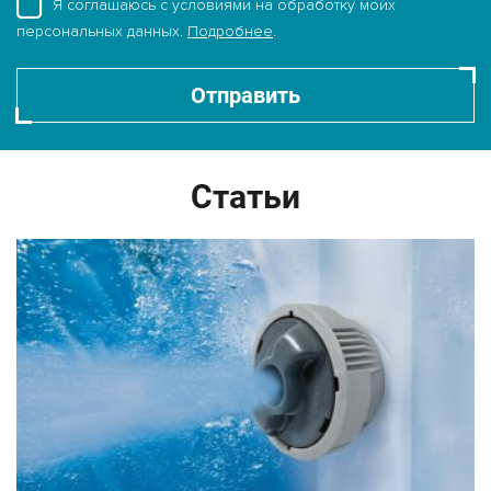
Я соглашаюсь с условиями на обработку моих
персональных данных.
Подробнее
.
Отправить
Статьи
Бренд: Wellis
Бренд: Vitaspa
Коллекция: СПА бассейны
Коллекция: Спа бассейны
Артикул: Makalu Life Premium
Артикул: Intrigue
1 870 830
/шт.
1 116 512
/шт.
Показать
Показать