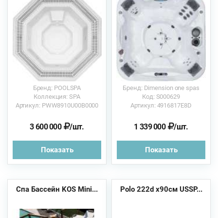
Бренд: POOLSPA
Бренд: Dimension one spas
Коллекция: SPA
Код: S000629
Артикул: PWW8910U00B0000
Артикул: 4916817E8D
3 600 000
/шт.
1 339 000
/шт.
Показать
Показать
Спа Бассейн KOS Mini...
Polo 222d x90см USSP...