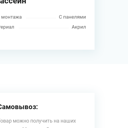
бассейн
 монтажа
С панелями
териал
Акрил
Самовывоз:
Товар можно получить на наших