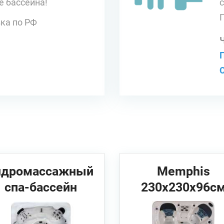
е бассейна!
ка по РФ
идромассажный
Memphis
спа-бассейн
230х230х96с
oast Spas 7С44
JNJ Spas Спа
бассейн