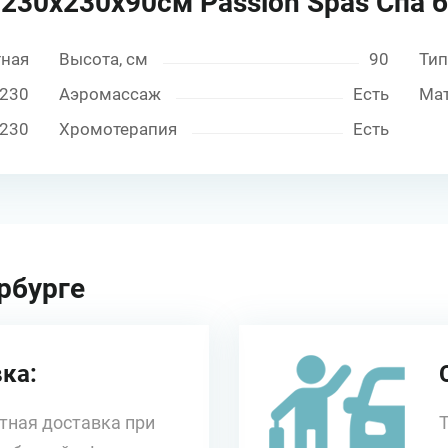
a 230х230х90см Passion Spas Спа 
тная
Высота, см
90
Тип
230
Аэромассаж
Есть
Ма
230
Хромотерапия
Есть
рбурге
ка:
тная доставка при