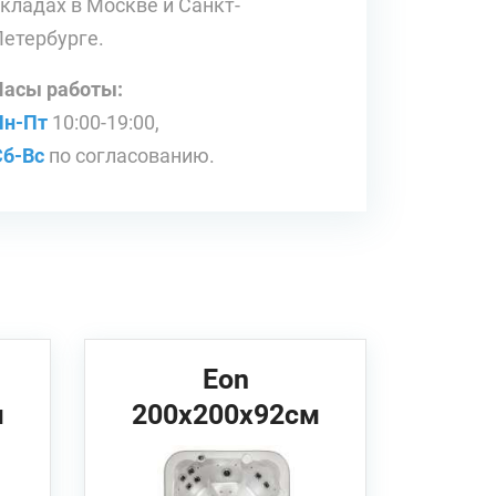
складах в Москве и Санкт-
Петербурге.
Часы работы:
Пн-Пт
10:00-19:00,
Сб-Вс
по согласованию.
Eon
м
200х200х92см
Vortex Spas Спа
бассейн