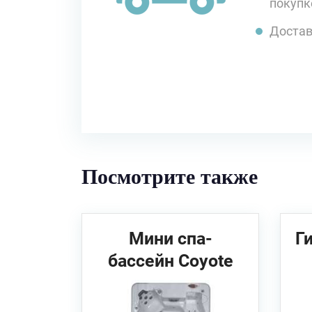
покупк
Достав
Посмотрите также
Мини спа-
Г
бассейн Coyote
Spa Maricopa
C