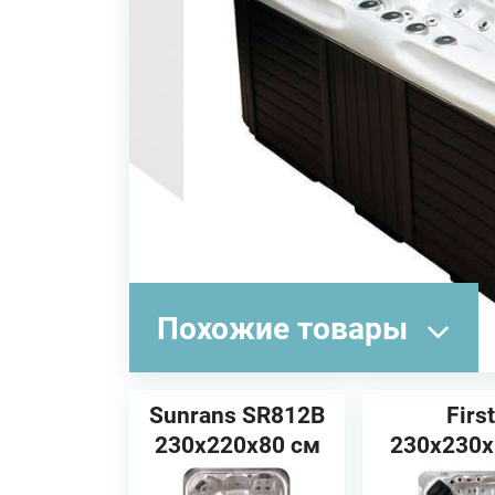
Похожие товары
Sunrans SR812B
First
230х220х80 см
230х230
Спа бассейн
JNJ Spas