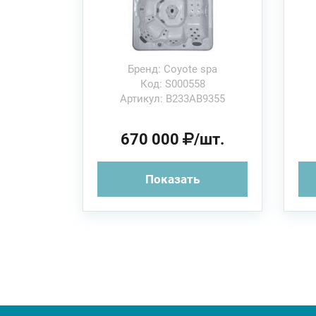
Бренд: Coyote spa
Код: S000558
Артикул: B233AB9355
670 000
/шт.
Показать
Aqualife 7
OLIVIA
248×299х111 см
216х216х90см
2