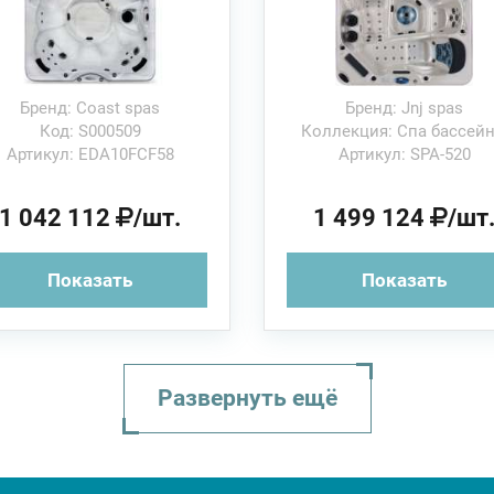
Бренд: Coast spas
Бренд: Jnj spas
Код: S000509
Коллекция: Спа бассей
Артикул: EDA10FCF58
Артикул: SPA-520
1 042 112
/шт.
1 499 124
/шт
Показать
Показать
Развернуть ещё
Time Out
Grand
Pure Spa Repo
J-LX
13х213х88см E-
234x234x96см
226x226x86H 
254х204х85с