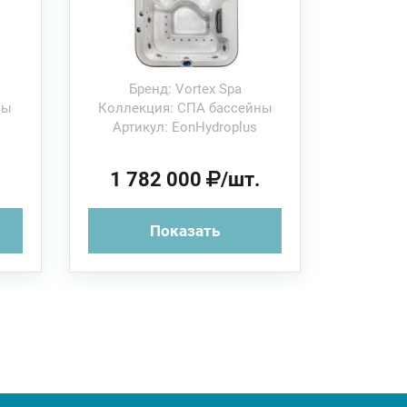
комплектация
Hydroplus
Бренд: Vortex Spa
ны
Коллекция: СПА бассейны
Артикул: EonHydroplus
.
1 782 000
/шт.
Показать
se
Sacramento
см
м
220х195х79см