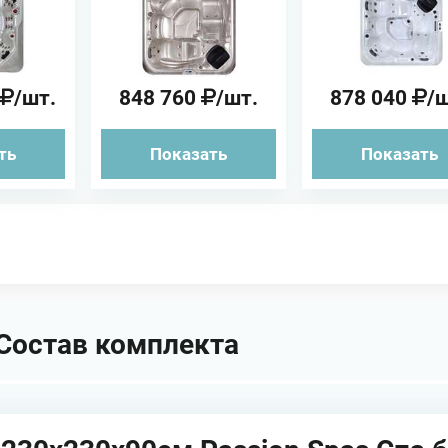
йн
/шт.
848 760
/шт.
878 040
/
ть
Показать
Показать
Состав комплекта