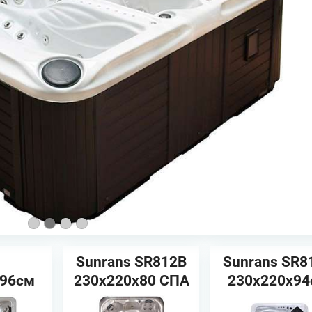
Sunrans SR812B
Sunrans SR8
х96см
230х220х80 СПА
230x220x9
 Спа
бассейн
Cпа бассе