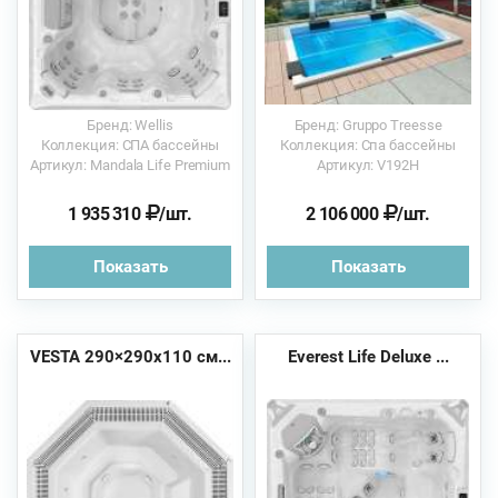
Бренд: Wellis
Бренд: Gruppo Treesse
Коллекция: СПА бассейны
Коллекция: Спа бассейны
Артикул: Mandala Life Premium
Артикул: V192H
1 935 310
/шт.
2 106 000
/шт.
Показать
Показать
VESTA 290×290х110 см...
Everest Life Deluxe ...