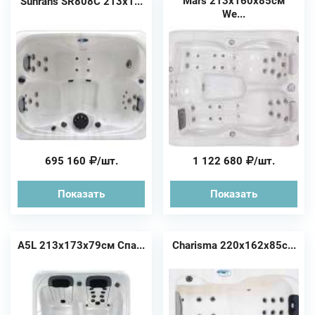
Mars 213х160х85см
Sunrans SR808C 213х1...
We...
695 160
/шт.
1 122 680
/шт.
Показать
Показать
A5L 213x173x79см Спа...
Charisma 220х162х85с...