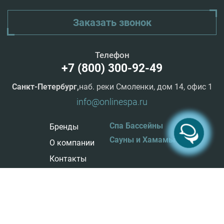
Заказать звонок
Телефон
+7 (800) 300-92-49
Санкт-Петербург,
наб. реки Смоленки, дом 14, офис 1
info@onlinespa.ru
Спа Бассейны
Бренды
Сауны и Хамамы
О компании
Контакты
© 2025 OnlineSPA.ru - бассейны, сауны и хамамы. Копирование
материалов запрещено.
Разработка и продвижение сайтов
от
Карта сайта
BPMG