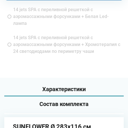
14 jets SPA с переливной решеткой с
аэромассажными форсунками + Белая Led-
лампа
14 jets SPA с переливной решеткой с
аэромассажными форсунками + Хромотерапия с
24 светодиодами по периметру чаши
Характеристики
Состав комплекта
SUNFLOWER Ø 283х116 см