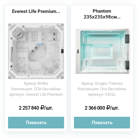
Phantom
Everest Life Premium...
235x235x98см...
Бренд: Wellis
Бренд: Gruppo Treesse
Коллекция: СПА бассейны
Коллекция: Спа бассейны
Артикул: Everest Life Premium
Артикул: V322L
2 257 840
/шт.
2 366 000
/шт.
Показать
Показать