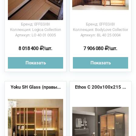
Бренд: EFFEGIBI
Бренд: EFFEGIBI
Коллекция: Logica Collection
Коллекция: BodyLove Collection
Артикул: LO 40 01 0005
Артикул: BL 40 25 0004
8 018 400
/шт.
7 906 080
/шт.
Показать
Показать
Yoku SH Glass (правы...
Ethos C 200x100x215 ...