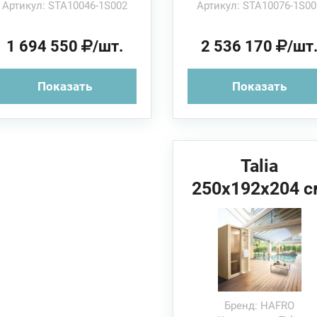
Артикул: STA10046-1S002
Артикул: STA10076-1S00
1 694 550
/шт.
2 536 170
/шт
Показать
Показать
Talia
250x192x204 с
HAFRO Сауна
(угловая/
пристенная/в
нишу)
Бренд: HAFRO