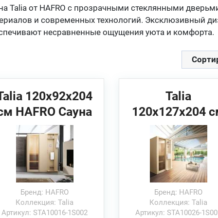
на Talia от HAFRO с прозрачными стеклянными дверьми
ериалов и современных технологий. Эксклюзивный диз
спечивают несравненные ощущения уюта и комфорта.
Сорти
Talia 120x92x204
Talia
см HAFRO Сауна
120x127x204 с
(угловая/
HAFRO Сауна
пристенная/в
(угловая/
нишу)
пристенная/в
нишу)
Бренд: HAFRO
Бренд: HAFRO
Коллекция: Talia
Коллекция: Talia
Артикул: STA10016-1S002
Артикул: STA10026-1S00