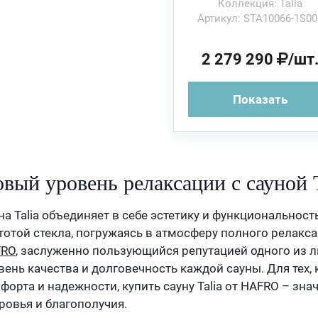
Коллекция: Talia
Артикул: STA10066-1S00
2 279 290
/шт
Показать
вый уровень релаксации с сауной T
на Talia объединяет в себе эстетику и функциональност
тотой стекла, погружаясь в атмосферу полного релакса
FRO
, заслуженно пользующийся репутацией одного из л
вень качества и долговечность каждой сауны. Для тех, 
форта и надежности, купить сауну Talia от HAFRO – зн
ровья и благополучия.