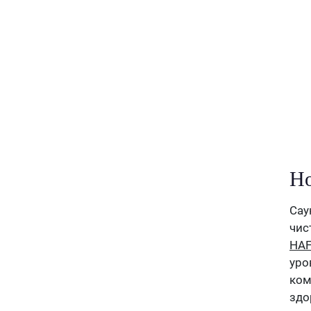
Но
Сау
чис
HA
уро
ком
здо