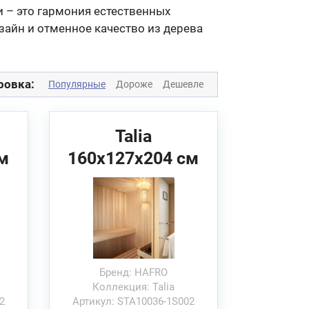
 – это гармония естественных
айн и отменное качество из дерева
ровка:
Популярные
Дороже
Дешевле
Talia
м
160x127x204 см
HAFRO Сауна
(угловая/
пристенная/в
нишу)
Бренд: HAFRO
Коллекция: Talia
2
Артикул: STA10036-1S002