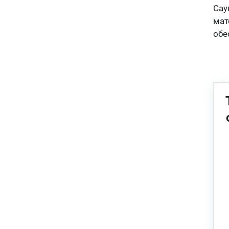
Сау
мат
обе