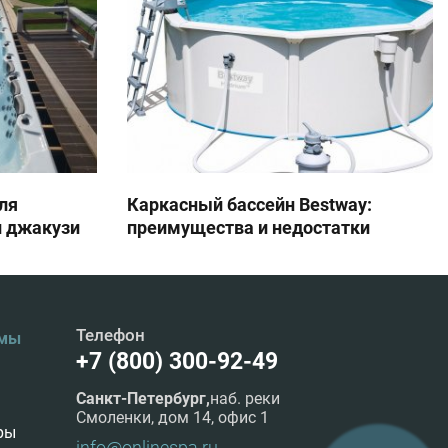
ля
Каркасный бассейн Bestway:
и джакузи
преимущества и недостатки
Телефон
амы
+7 (800) 300-92-49
Санкт-Петербург,
наб. реки
Смоленки, дом 14, офис 1
ры
info@onlinespa.ru