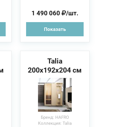
.
1 490 060
/шт.
Показать
Talia
м
200x192x204 см
HAFRO Сауна
(угловая/
пристенная/в
нишу)
Бренд: HAFRO
Коллекция: Talia