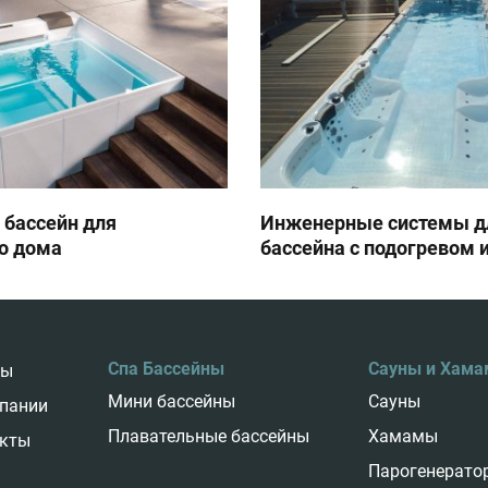
 бассейн для
Инженерные системы д
о дома
бассейна с подогревом 
Спа Бассейны
Сауны и Хам
ды
Мини бассейны
Сауны
пании
Плавательные бассейны
Хамамы
кты
Парогенерато