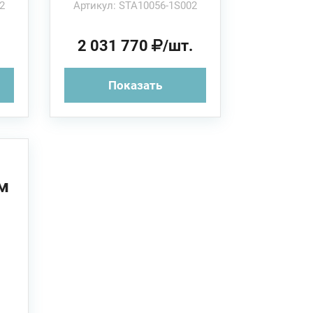
2
Артикул: STA10056-1S002
.
2 031 770
/шт.
Показать
м