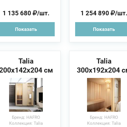
1 135 680
/шт.
1 254 890
/шт
Показать
Показать
Talia
Talia
200x142x204 см
300x192x204 с
HAFRO Сауна
HAFRO Сауна
(угловая/
(угловая/
пристенная/в
пристенная/в
нишу)
нишу)
Бренд: HAFRO
Бренд: HAFRO
Коллекция: Talia
Коллекция: Talia