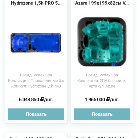
Hydrozone 1,5h PRO 5...
Azure 199х199х82см V...
Бренд: Vortex Spa
Бренд: Vortex Spa
Коллекция: Плавательные бассейны
Коллекция: СПА бассейны
Артикул: Hydrozone1,5hPRO
Артикул: Azure
6 344 850
/шт.
1 965 000
/шт.
Показать
Показать