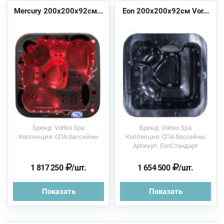
Mercury 200х200x92см...
Eon 200х200х92см Vor...
Бренд: Vortex Spa
Бренд: Vortex Spa
Коллекция: СПА бассейны
Коллекция: СПА бассейны
Артикул: EonСтандарт
1 817 250
/шт.
1 654 500
/шт.
Показать
Показать