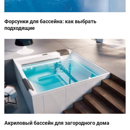
Когда вы начинаете с пресной воды, добавьте 2
унции гранулированного бромида. Откройте все
Форсунки для бассейна: как выбрать
форсунки и включите спа на высокой скорости с
подходящие
открытой крышкой не менее чем на 30 минут. Это
ваш базовый уровень брома.
Шокирующая вода
Помимо использования химического
дезинфицирующего средства, вам нужно будет
периодически шокировать воду. Шокирование
воды помогает удалить выгоревшие химические
вещества, бактерии и другие органические
вещества из воды спа-бассейна и повысить
эффективность дезинфицирующего средства.
Не используйте хлорирующий шок, который
Акриловый бассейн для загородного дома
может повредить форсунки спа и уплотнения