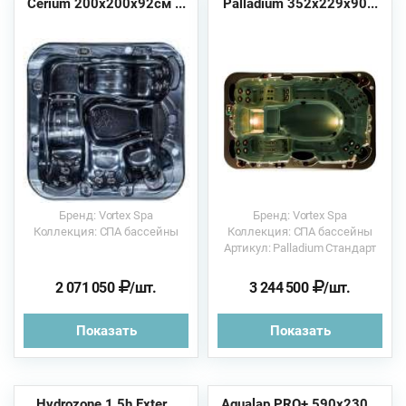
Cerium 200х200x92см ...
Palladium 352х229x90...
Бренд: Vortex Spa
Бренд: Vortex Spa
Коллекция: СПА бассейны
Коллекция: СПА бассейны
Артикул: Palladium Стандарт
2 071 050
/шт.
3 244 500
/шт.
Показать
Показать
Hydrozone 1,5h Exter...
Aqualap PRO+ 590х230...