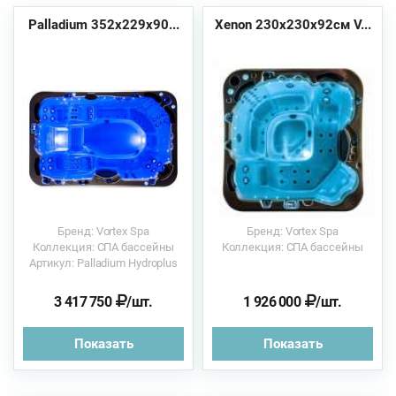
Palladium 352х229x90...
Xenon 230х230x92см V...
Бренд: Vortex Spa
Бренд: Vortex Spa
Коллекция: СПА бассейны
Коллекция: СПА бассейны
Артикул: Palladium Hydroplus
3 417 750
/шт.
1 926 000
/шт.
Показать
Показать