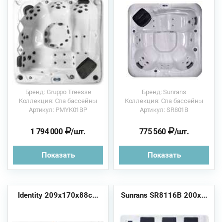
Бренд: Gruppo Treesse
Бренд: Sunrans
Коллекция: Спа бассейны
Коллекция: Спа бассейны
Артикул: PMYK01BP
Артикул: SR801B
1 794 000
/шт.
775 560
/шт.
Показать
Показать
Identity 209х170х88с...
Sunrans SR8116B 200х...