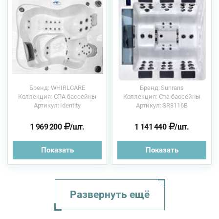
Бренд: WHIRLCARE
Бренд: Sunrans
Коллекция: СПА бассейны
Коллекция: Спа бассейны
Артикул: Identity
Артикул: SR8116B
1 969 200
/шт.
1 141 440
/шт.
Показать
Показать
Развернуть ещё
Гидромассажный спа-
SUNFLOWER Ø 283х116
Sunrans SR840 180x18...
A7 224x224x91см Vill...
Paros 201x201x86см G...
б...
...