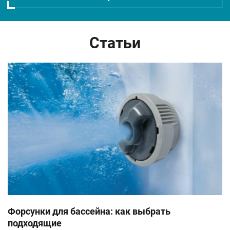
Статьи
Бренд: Villeroy&boch
Бренд: Passion spas
Код: S001213
Коллекция: Спа бассейны
Артикул: A8D Fitness Edition
Артикул: 100459
6 827 600
/шт.
1 042 050
/шт.
Показать
Показать
Форсунки для бассейна: как выбрать
подходящие