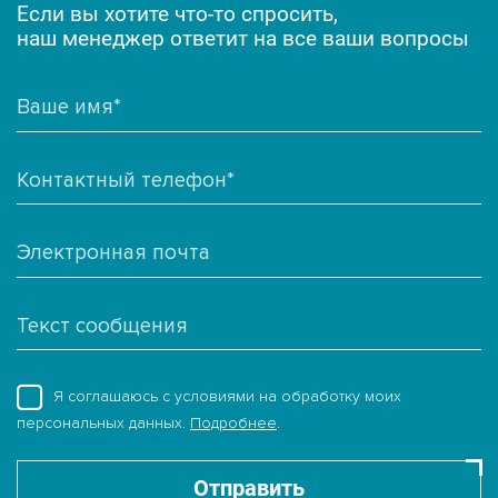
Если вы хотите что-то спросить,
наш менеджер ответит на все ваши вопросы
Бренд: Coast spas
Бренд: Sunrans
Бренд: Aquavia
Код: S000699
Коллекция: Спа бассейны
Код: S000492
Коллекция: Спа бассейны
Артикул: 964ED39477
Артикул: 13C21710B2
Артикул: SR808B
Артикул: 62318
1 018 350
900 000
/шт.
/шт.
1 643 900
3 001 650
/шт.
/шт.
Показать
Показать
Показать
Показать
A8D 239x239x97 см Fi...
Pure Spa Renew 204х1...
Я соглашаюсь с условиями на обработку моих
персональных данных.
Подробнее
.
Отправить