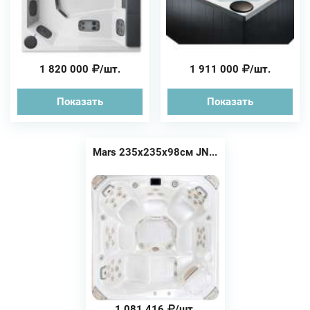
1 820 000
/шт.
1 911 000
/шт.
Показать
Показать
Mars 235х235х98см JN...
1 081 416
/шт.