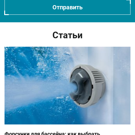
Отправить
Статьи
Бренд: Jnj spas
Бренд: Villeroy&boch
Коллекция: Спа бассейны
Код: S001213
Артикул: SPA-635B
Артикул: A8D Fitness Edition
713 072
/шт.
6 827 600
/шт.
Показать
Показать
Форсунки для бассейна: как выбрать