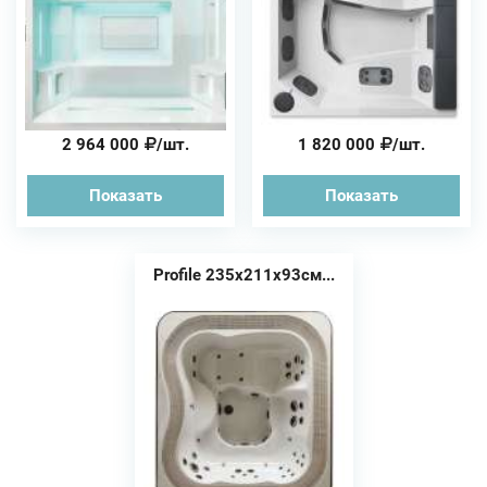
2 964 000
/шт.
1 820 000
/шт.
Показать
Показать
Profile 235х211х93см...