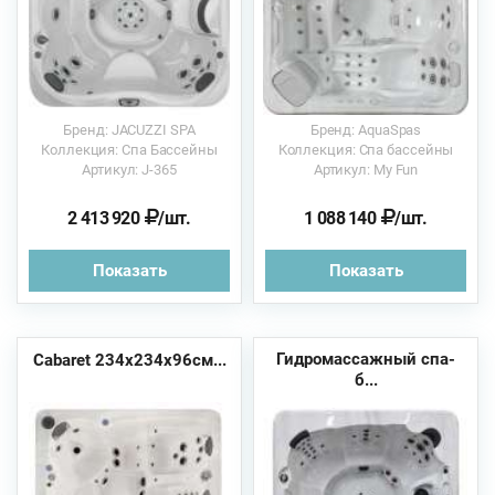
Бренд: JACUZZI SPA
Бренд: AquaSpas
Коллекция: Спа Бассейны
Коллекция: Спа бассейны
Артикул: J-365
Артикул: My Fun
2 413 920
/шт.
1 088 140
/шт.
Показать
Показать
Гидромассажный спа-
Cabaret 234x234x96см...
б...