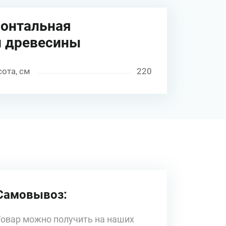
ронтальная
й древесины
ота, см
220
Самовывоз:
Товар можно получить на наших