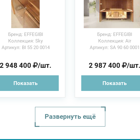
сауна
Бренд: EFFEGIBI
Бренд: EFFEGIBI
Коллекция: Sky
Коллекция: Air
Артикул: BI 55 20 0014
Артикул: SA 90 60 0001
2 948 400
/шт.
2 987 400
/шт
Показать
Показать
Развернуть ещё
Yoku S Door 45
Kalika
Air 60
Talia 250x192x2
Yoku S Shelf 6
One S (левый
174x132x214 см
217x162x213 см
200x200x215 см
см HAFRO Сау
174x170x214 с
угол L.H.)