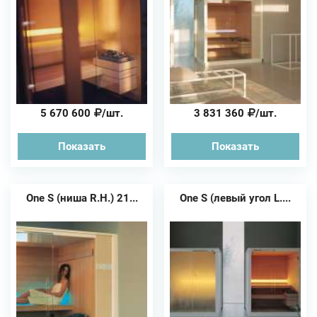
5 670 600
/шт.
3 831 360
/шт.
Показать
Показать
One S (ниша R.H.) 21...
One S (левый угол L....