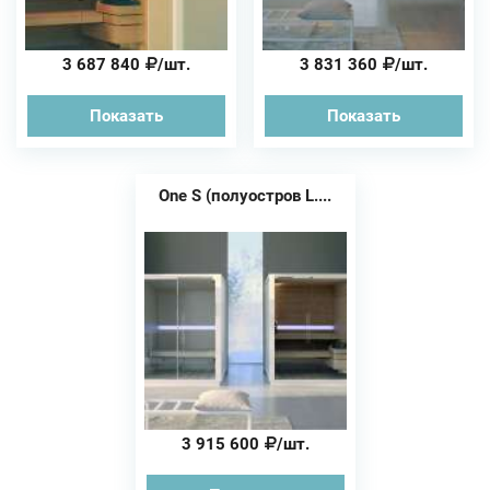
3 687 840
/шт.
3 831 360
/шт.
Показать
Показать
One S (полуостров L....
3 915 600
/шт.