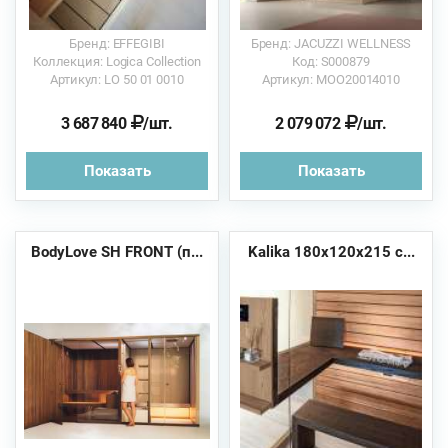
Бренд: EFFEGIBI
Бренд: JACUZZI WELLNESS
Коллекция: Logica Collection
Код: S000879
Артикул: LO 50 01 0010
Артикул: MOO20014010
3 687 840
/шт.
2 079 072
/шт.
Показать
Показать
BodyLove SH FRONT (п...
Kalika 180x120x215 с...