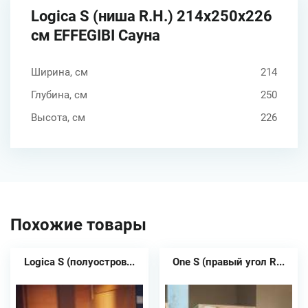
Logica S (ниша R.H.) 214х250х226
см EFFEGIBI Сауна
Ширина, см
214
Глубина, см
250
Высота, см
226
Похожие товары
Logica S (полуостров...
One S (правый угол R...