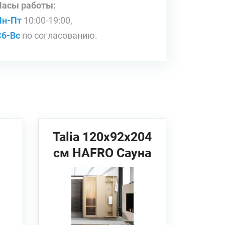
Часы работы:
Пн-Пт
10:00-19:00,
Сб-Вс
по согласованию.
Talia 120x92x204
)
см HAFRO Сауна
м
(угловая/
/
пристенная/в
нишу)