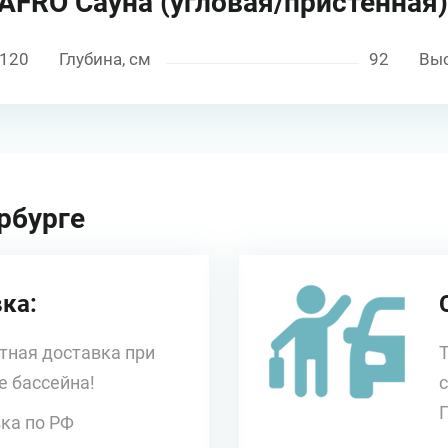
AFRO Сауна (угловая/пристенная)
120
Глубина, см
92
Выс
рбурге
ка:
тная доставка при
е бассейна!
ка по РФ