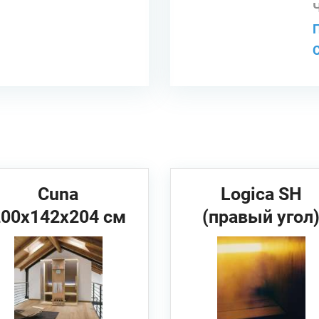
Cuna
Logica SH
200x142x204 см
(правый угол
HAFRO Сауна
373x171x226 с
(угловая/
EFFEGIBI Сауна
пристенная)
Хаммам