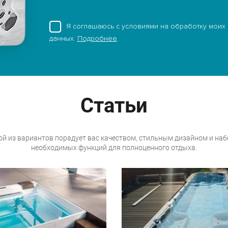
Я соглашаюсь с условиями на обработку моих
данных.
Подробнее
.
Статьи
й из вариантов порадует вас качеством, стильным дизайном и на
необходимых функций для полноценного отдыха.