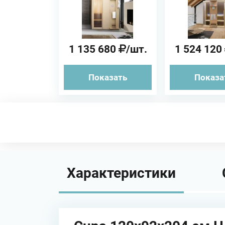
пристенная/в
пристен
нишу)
нишу
1 135 680
/шт.
1 524 120
Показать
Показа
Характеристики