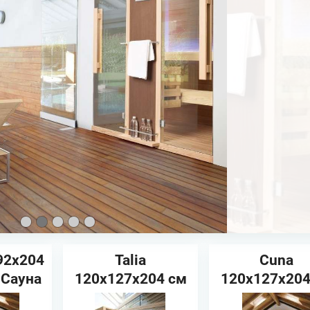
92x204
Talia
Cuna
 Сауна
120x127x204 см
120x127x204
ая/
HAFRO Сауна
HAFRO Сау