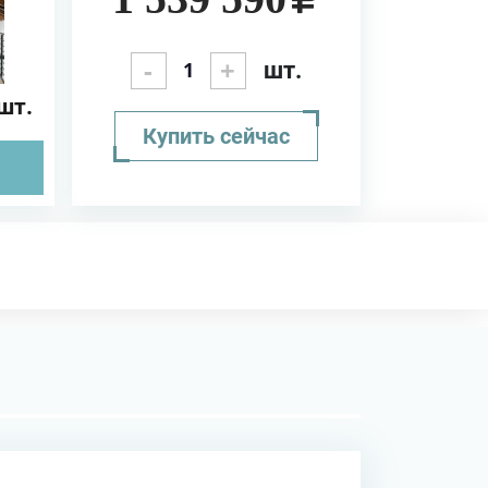
я)
-
+
шт.
шт.
Купить сейчас