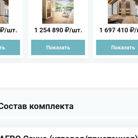
ная/в
(угловая/
(угловая/
)
пристенная/в
пристенна
нишу)
/шт.
1 254 890
/шт.
1 697 410
/
ть
Показать
Показать
Состав комплекта