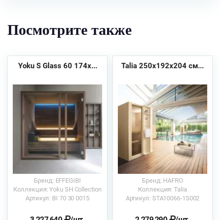
Посмотрите также
Yoku S Glass 60 174x...
Talia 250x192x204 см...
Бренд: EFFEGIBI
Бренд: HAFRO
Коллекция: Yoku SH Collection
Коллекция: Talia
Артикул: BI 70 30 0015
Артикул: STA10066-1S002
3 227 640
/шт.
2 279 290
/шт.