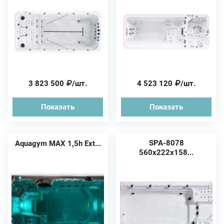
3 823 500
/шт.
4 523 120
/шт.
Показать
Показать
SPA-8078
Aquagym MAX 1,5h Ext...
560х222х158...