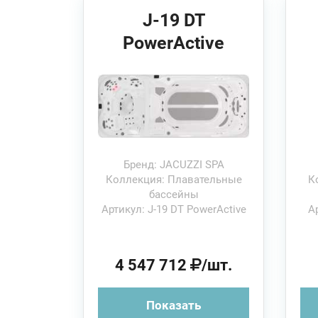
J-19 DT
PowerActive
561x234x134H см
Плавательный
бассейн
б
Бренд: JACUZZI SPA
Коллекция: Плавательные
К
бассейны
Артикул: J-19 DT PowerActive
А
4 547 712
/шт.
Показать