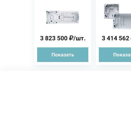
Passion Spas
JNJ Spas
Плавательный
Плавате
бассейн
бассе
3 823 500
/шт.
3 414 562
Показать
Показа