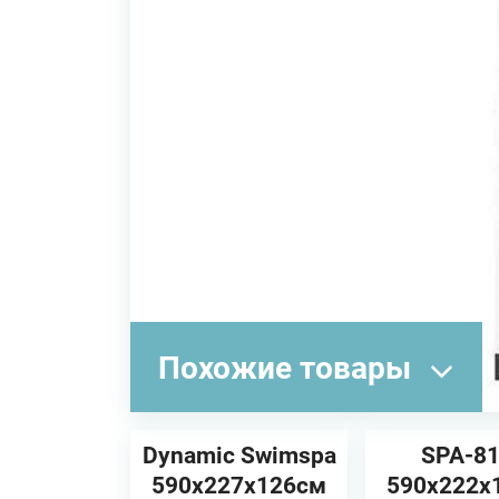
Похожие товары
Dynamic Swimspa
SPA-8
590x227x126см
590х222х