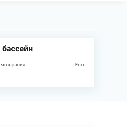
 бассейн
омотерапия
Есть