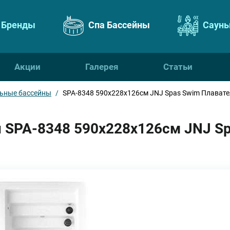
Бренды
Спа Бассейны
Сауны
Акции
Галерея
Статьи
ьные бассейны
/
SPA-8348 590х228х126см JNJ Spas Swim Плават
 SPA-8348 590х228х126см JNJ S