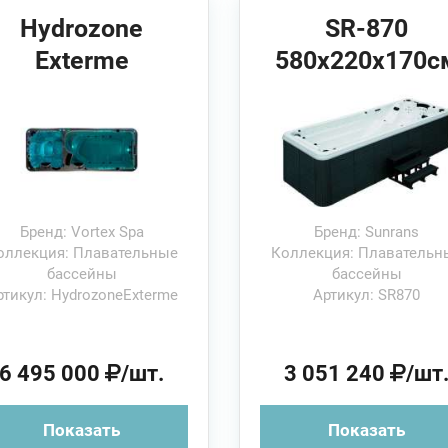
Hydrozone
SR-870
Exterme
580х220х170с
591х230x130см
Sunrans
Vortex Spas
Плавательны
Плавательный
бассейн
ассейн Система
Exterme
Бренд: Vortex Spa
Бренд: Sunrans
оллекция: Плавательные
Коллекция: Плавательн
бассейны
бассейны
ртикул: HydrozoneExterme
Артикул: SR870
6 495 000
/шт.
3 051 240
/шт
Показать
Показать