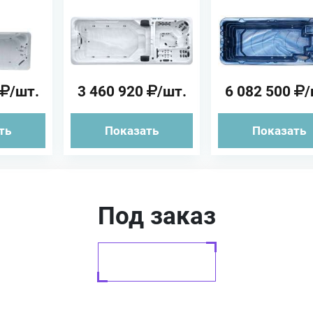
 Swim
Плавательный
Vortex Spa
льный
бассейн
Плаватель
йн
бассейн Сис
Exterme
/шт.
3 460 920
/шт.
6 082 500
/
ть
Показать
Показать
Под заказ
Заказать