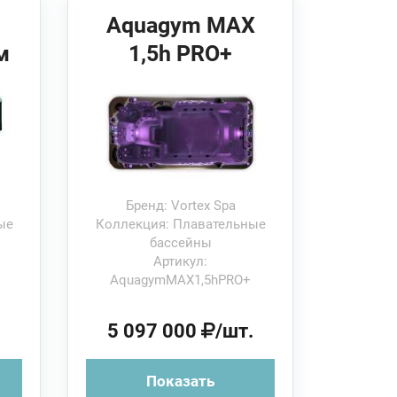
Aquagym MAX
м
1,5h PRO+
449х231x150см
й
Vortex Spas
Плавательный
бассейн Система
PRO+
Бренд: Vortex Spa
ые
Коллекция: Плавательные
бассейны
Артикул:
AquagymMAX1,5hPRO+
.
5 097 000
/шт.
Показать