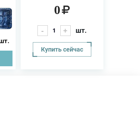
s
0
ный
тема
-
+
шт.
шт.
Купить сейчас