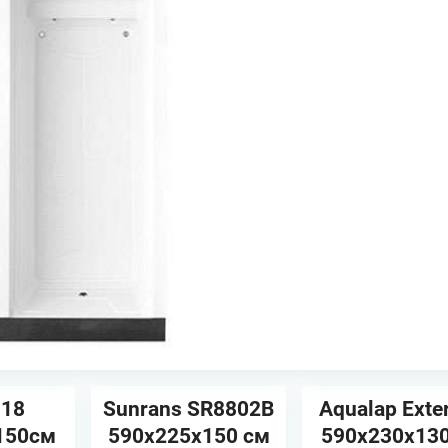
118
Sunrans SR8802B
Aqualap Ext
150см
590х225х150 см
590х230x13