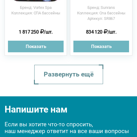
Бренд: Vortex Spa
Бренд: Sunrans
Коллекция: СПА бассейны
Коллекция: Спа бассейны
Артикул: SR867
1 817 250
/шт.
834 120
/шт.
Показать
Показать
Развернуть ещё
Sunrans SR815B 210х2...
Cube Ergo 231х231х78...
MILA 250×250х108 см ...
Sunrans SR806A 223x2...
Напишите нам
Если вы хотите что-то спросить,
наш менеджер ответит на все ваши вопросы