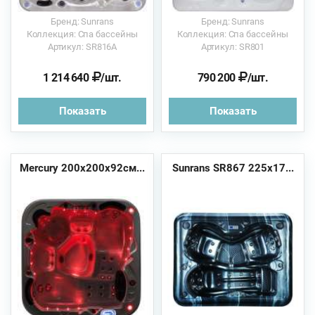
Бренд: Sunrans
Бренд: Sunrans
Коллекция: Спа бассейны
Коллекция: Спа бассейны
Артикул: SR816A
Артикул: SR801
1 214 640
/шт.
790 200
/шт.
Показать
Показать
Mercury 200х200x92см...
Sunrans SR867 225x17...