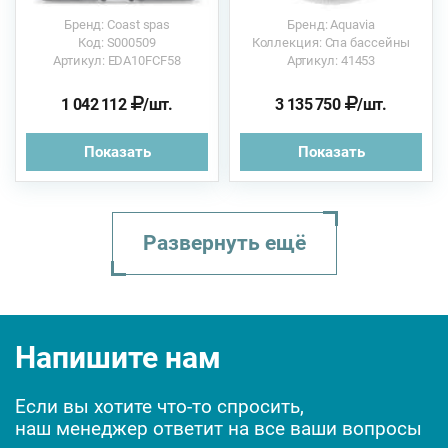
Бренд: Coast spas
Бренд: Aquavia
Код: S000509
Коллекция: Спа бассейны
Артикул: EDA10FCF58
Артикул: 41453
1 042 112
/шт.
3 135 750
/шт.
Показать
Показать
Развернуть ещё
J-325 193х214х85см С...
СПА бассейн Arena в ...
Sunrans SR808B 213х1...
My Pleasure 220х220х...
Напишите нам
Если вы хотите что-то спросить,
наш менеджер ответит на все ваши вопросы