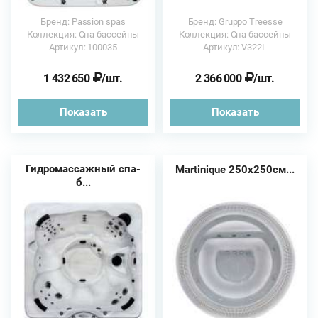
Бренд: Passion spas
Бренд: Gruppo Treesse
Коллекция: Спа бассейны
Коллекция: Спа бассейны
Артикул: 100035
Артикул: V322L
1 432 650
/шт.
2 366 000
/шт.
Показать
Показать
Гидромассажный спа-
Martinique 250х250см...
б...