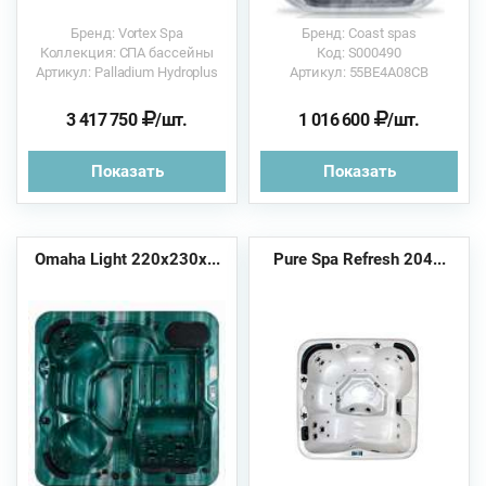
Бренд: Vortex Spa
Бренд: Coast spas
Коллекция: СПА бассейны
Код: S000490
Артикул: Palladium Hydroplus
Артикул: 55BE4A08CB
3 417 750
/шт.
1 016 600
/шт.
Показать
Показать
Omaha Light 220х230х...
Pure Spa Refresh 204...