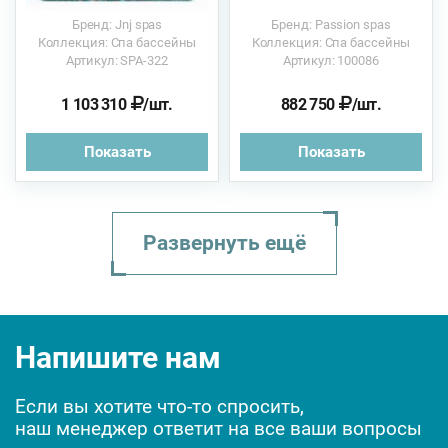
Бренд: Jnj spas
Бренд: Passion spas
Коллекция: Спа бассейны
Коллекция: Спа бассейны
Артикул: SPA-322
Артикул: 100086
1 103 310
/шт.
882 750
/шт.
Показать
Показать
Развернуть ещё
Sunrans SR878 220х22...
My Bliss 230х230х92 ...
New York 200х200х92с...
Kilimanjaro Life Pre...
Напишите нам
Если вы хотите что-то спросить,
наш менеджер ответит на все ваши вопросы