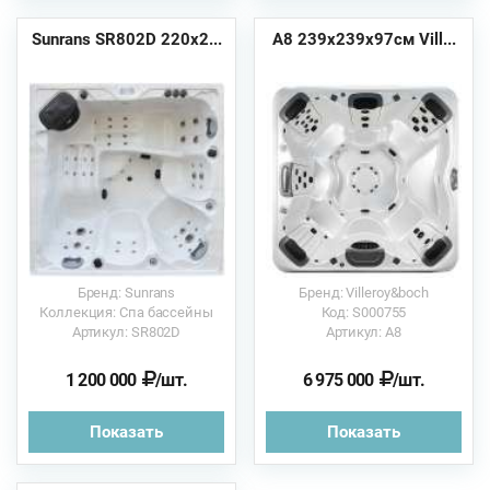
Sunrans SR802D 220х2...
A8 239x239x97см Vill...
Бренд: Sunrans
Бренд: Villeroy&boch
Коллекция: Спа бассейны
Код: S000755
Артикул: SR802D
Артикул: A8
1 200 000
/шт.
6 975 000
/шт.
Показать
Показать