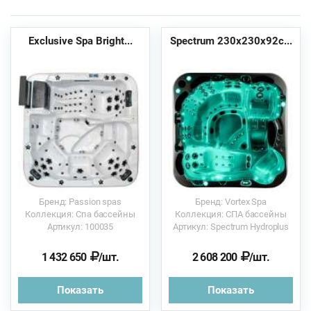
Exclusive Spa Bright...
Spectrum 230х230x92с...
Бренд: Passion spas
Бренд: Vortex Spa
Коллекция: Спа бассейны
Коллекция: СПА бассейны
Артикул: 100035
Артикул: Spectrum Hydroplus
1 432 650
/шт.
2 608 200
/шт.
Показать
Показать