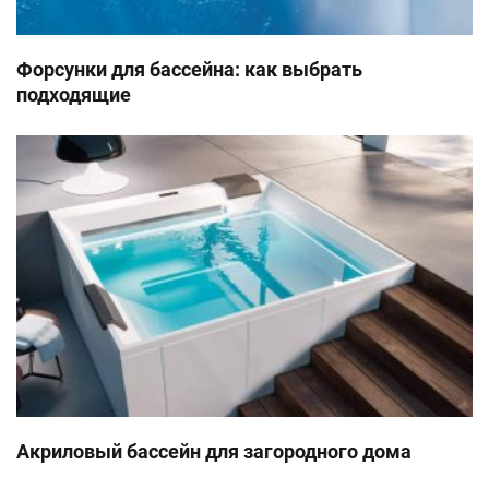
Когда вы начинаете с пресной воды, добавьте 2
унции гранулированного бромида. Откройте все
Форсунки для бассейна: как выбрать
форсунки и включите спа на высокой скорости с
подходящие
открытой крышкой не менее чем на 30 минут. Это
ваш базовый уровень брома.
Шокирующая вода
Помимо использования химического
дезинфицирующего средства, вам нужно будет
периодически шокировать воду. Шокирование
воды помогает удалить выгоревшие химические
вещества, бактерии и другие органические
вещества из воды спа-бассейна и повысить
эффективность дезинфицирующего средства.
Не используйте хлорирующий шок, который
Акриловый бассейн для загородного дома
может повредить форсунки спа и уплотнения