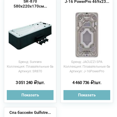
SR-870
J-16 PowerPro 469x23...
580х220х170см...
Бренд: Sunrans
Бренд: JACUZZI SPA
Коллекция: Плавательные бассейны
Коллекция: Плавательные бассе
Артикул: SR870
Артикул: J-16PowerPro
3 051 240
/шт.
4 460 736
/шт.
Показать
Показать
Спа бассейн Gulfstre...